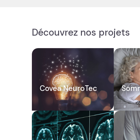
Découvrez nos projets
Covea NeuroTec
Somn