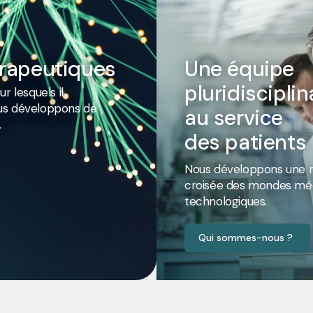
érapeutiques
Une équipe
pluridisciplin
r lesquels il
nous développons de
au service
.
des patients
Nous développons une r
croisée des mondes méd
technologiques.
Qui sommes-nous ?