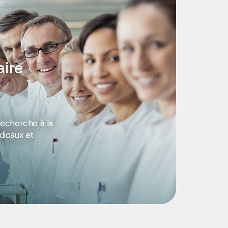
aire
echerche à la
icaux et