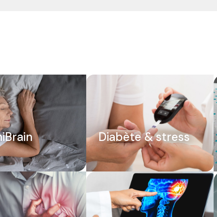
iBrain
Diabète & stress