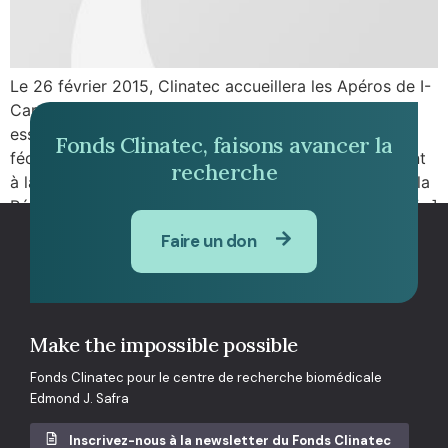
Le 26 février 2015, Clinatec accueillera les Apéros de I-
Care sur le thème « De la preuve du concept au 1er
essai clinique ». I-Care Cluster est une initiative
Fonds Clinatec, faisons avancer la
fédérative qui s’adresse à tous les acteurs appartenant
recherche
à la chaîne de valeur des technologies de la santé de la
Région Rhône-Alpes. Les entreprises de la filière des […]
Faire un don
Make the impossible possible
Fonds Clinatec pour le centre de recherche biomédicale
Edmond J. Safra
Inscrivez-nous à la newsletter du Fonds Clinatec