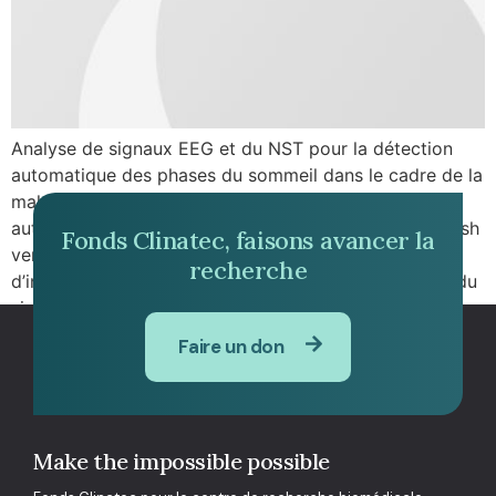
Analyse de signaux EEG et du NST pour la détection
automatique des phases du sommeil dans le cadre de la
maladie de Parkinson EEG and STN analysis for
automatic sleep stages detection (click here for English
Fonds Clinatec, faisons avancer la
version) Vous êtes étudiants en 3ème année d’école
recherche
d’ingénieur ou en Master 2, spécialiste du traitement du
signal et […]
Faire un don
Make the impossible possible