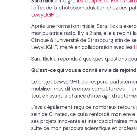
Sara Illick
a intégré
les équipes du Fonds Clin
l’effet de la photobiomodulation chez des pat
LewyLIGHT
.
Après une formation initiale, Sara Illick a e
manipulatrice radio. Il y a 2 ans, elle a rejoi
Clinique à l’Université de Strasbourg afin de se 
LewyLIGHT, mené en collaboration avec les
H
Sara Illick a répondu à quelques questions pou
Qu’est-ce qui vous a donné envie de rejoindr
Le projet LewyLIGHT correspond parfaitemen
mobiliser mes différentes compétences — en 
tout en ayant la chance d’interagir directemen
J’avais également reçu de nombreux retours po
sein de Clinatec, ce qui a renforcé mon envie 
ses projets innovants et interdisciplinaires m
suite de mon parcours scientifique et professi