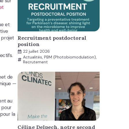
le sur
et
ue et
tive
Recruitment postdoctoral
 projet
position
22 juillet 2026
ctifs.
Actualités
,
PBM (Photobiomodulation)
,
Recrutement
met de
inique —
ent au
c pour
 pour la
Céline Delpech, notre second