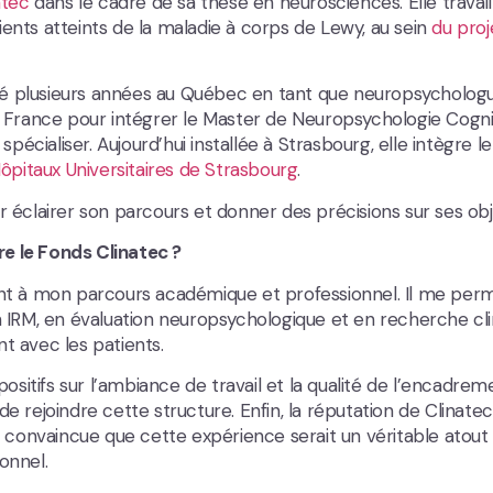
atec
dans le cadre de sa thèse en neurosciences. Elle travail
ients atteints de la maladie à corps de Lewy, au sein
du proj
xercé plusieurs années au Québec en tant que neuropsycholog
nt la France pour intégrer le Master de Neuropsychologie Cogni
spécialiser. Aujourd’hui installée à Strasbourg, elle intègre le
ôpitaux Universitaires de Strasbourg
.
r éclairer son parcours et donner des précisions sur ses obje
e le Fonds Clinatec ?
t à mon parcours académique et professionnel. Il me per
IRM, en évaluation neuropsychologique et en recherche cl
t avec les patients.
sitifs sur l’ambiance de travail et la qualité de l’encadrem
de rejoindre cette structure. Enfin, la réputation de Clinate
’a convaincue que cette expérience serait un véritable atout
onnel.