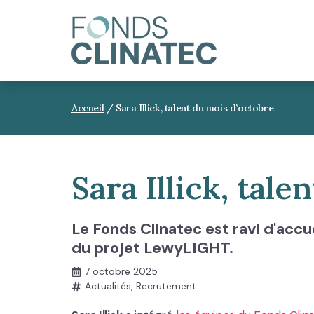
Accueil
/
Sara Illick, talent du mois d’octobre
Sara Illick, tal
Le Fonds Clinatec est ravi d'accuei
du projet LewyLIGHT.
7 octobre 2025
Actualités
,
Recrutement