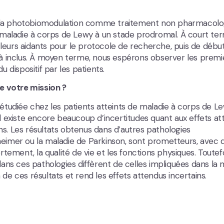
de la photobiomodulation comme traitement non pharmacolo
 maladie à corps de Lewy à un stade prodromal. À court te
 leurs aidants pour le protocole de recherche, puis de début
à inclus. À moyen terme, nous espérons observer les premi
du dispositif par les patients.
e votre mission ?
tudiée chez les patients atteints de maladie à corps de Le
 existe encore beaucoup d’incertitudes quant aux effets at
ons. Les résultats obtenus dans d’autres pathologies
eimer ou la maladie de Parkinson, sont prometteurs, avec 
ement, la qualité de vie et les fonctions physiques. Toutefo
ans ces pathologies diffèrent de celles impliquées dans la 
n de ces résultats et rend les effets attendus incertains.