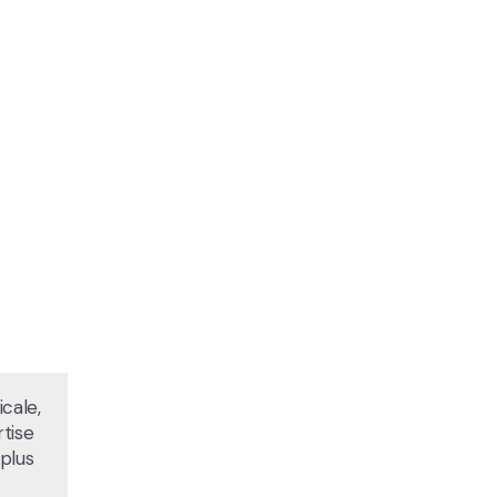
cale,
rtise
 plus