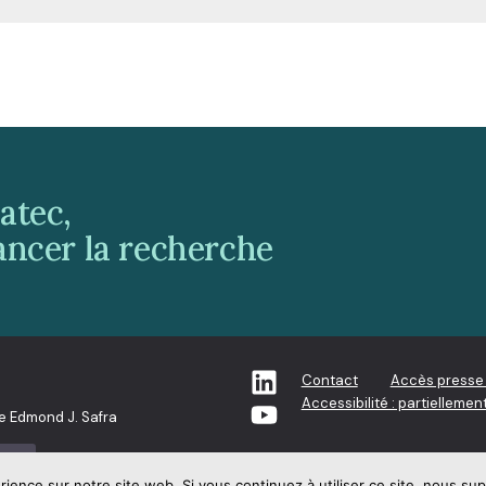
atec,
ancer la recherche
Contact
Accès presse
Accessibilité : partielleme
e Edmond J. Safra
tec
rience sur notre site web. Si vous continuez à utiliser ce site, nous su