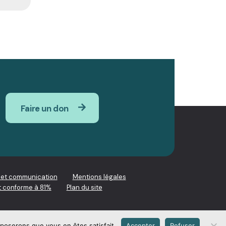
Faire un don
 et communication
Mentions légales
nt conforme à 81%
Plan du site
pposerons que vous en êtes satisfait.
Accepter
Refuser